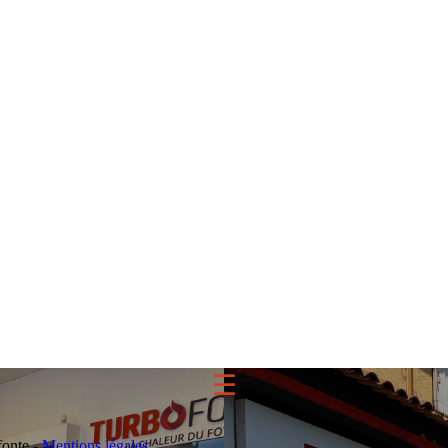
☰
fonte -
Mentions légales