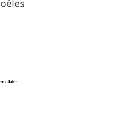
oêles
re ollaire