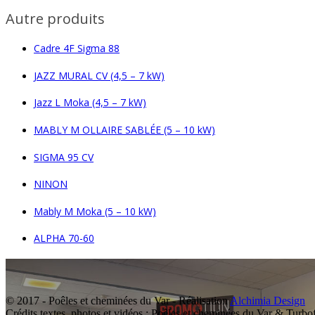
Autre produits
Cadre 4F Sigma 88
JAZZ MURAL CV (4,5 – 7 kW)
Jazz L Moka (4,5 – 7 kW)
MABLY M OLLAIRE SABLÉE (5 – 10 kW)
SIGMA 95 CV
NINON
Mably M Moka (5 – 10 kW)
ALPHA 70-60
© 2017 - Poêles et cheminées du Var - Réalisation
Alchimia Design
Crédits textes, photos et vidéos : Poêles et cheminées du Var & Turbo