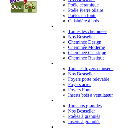
Poêle céramique
Poêle Pierre ollaire
Poêles en fonte
Cuisinière à bois
Cheminées
Toutes les cheminées
Nos Bestseller
Cheminée Design
Cheminée Moderne
Cheminée Classique
Cheminée Rustique
Foyers et inserts
Tous les foyers et inserts
Nos Bestseller
Foyers porte relevable
Foyers acier
Foyers Fonte
Inserts bois à ventilateur
Granulés
Tous nos granulés
Nos Bestseller
Poêles à granulés
Inserts à granulés
Contact