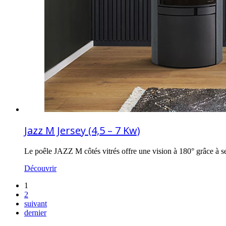
Jazz M Jersey (4,5 – 7 Kw)
Le poêle JAZZ M côtés vitrés offre une vision à 180° grâce à se
Découvrir
1
2
suivant
dernier