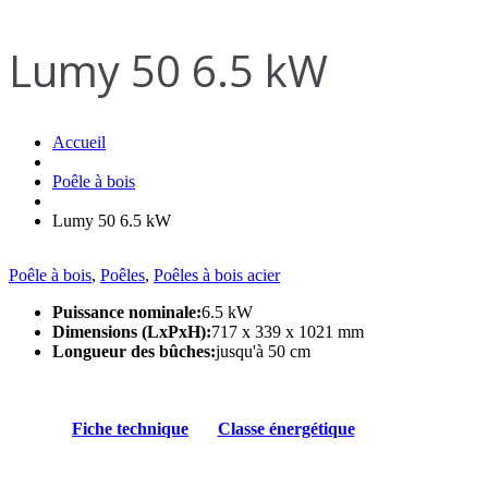
Lumy 50 6.5 kW
Accueil
Poêle à bois
Lumy 50 6.5 kW
Poêle à bois
,
Poêles
,
Poêles à bois acier
Puissance nominale:
6.5 kW
Dimensions (LxPxH):
717 x 339 x 1021 mm
Longueur des bûches:
jusqu'à 50 cm
Fiche technique
Classe énergétique