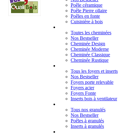
Poêle céramique
Poêle Pierre ollaire
Poêles en fonte
Cuisinière à bois
Cheminées
Toutes les cheminées
Nos Bestseller
Cheminée Design
Cheminée Moderne
Cheminée Classique
Cheminée Rustique
Foyers et inserts
Tous les foyers et inserts
Nos Bestseller
Foyers porte relevable
Foyers acier
Foyers Fonte
Inserts bois à ventilateur
Granulés
Tous nos granulés
Nos Bestseller
Poêles à granulés
Inserts à granulés
Contact