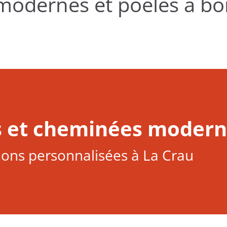
modernes et poêles à boi
s et cheminées modern
ions personnalisées à La Crau