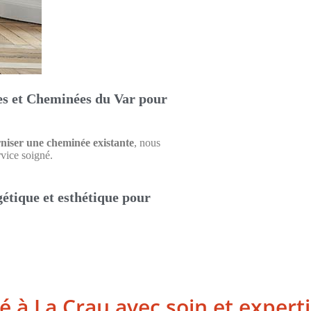
les et Cheminées du Var pour
rniser une cheminée existante
, nous
vice soigné.
étique et esthétique pour
lé à La Crau avec soin et expert