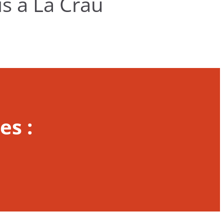
s à La Crau
es :