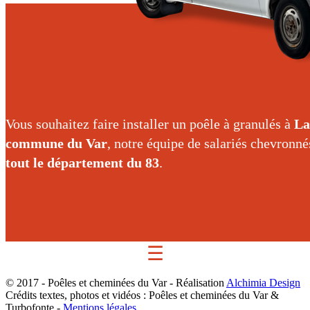
Vous souhaitez faire installer un poêle à granulés à
La
commune du Var
, notre équipe de salariés chevronn
tout le département du 83
.
☰
© 2017 - Poêles et cheminées du Var - Réalisation
Alchimia Design
Crédits textes, photos et vidéos : Poêles et cheminées du Var &
Turbofonte -
Mentions légales