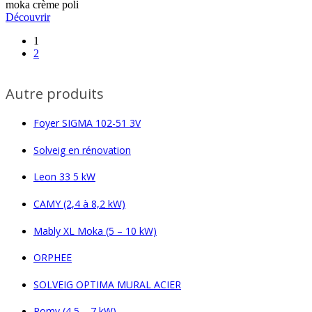
moka crème poli
Découvrir
1
2
Autre produits
Foyer SIGMA 102-51 3V
Solveig en rénovation
Leon 33 5 kW
CAMY (2,4 à 8,2 kW)
Mably XL Moka (5 – 10 kW)
ORPHEE
SOLVEIG OPTIMA MURAL ACIER
Romy (4,5 – 7 kW)