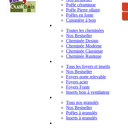
Poêle céramique
Poêle Pierre ollaire
Poêles en fonte
Cuisinière à bois
Cheminées
Toutes les cheminées
Nos Bestseller
Cheminée Design
Cheminée Moderne
Cheminée Classique
Cheminée Rustique
Foyers et inserts
Tous les foyers et inserts
Nos Bestseller
Foyers porte relevable
Foyers acier
Foyers Fonte
Inserts bois à ventilateur
Granulés
Tous nos granulés
Nos Bestseller
Poêles à granulés
Inserts à granulés
Contact