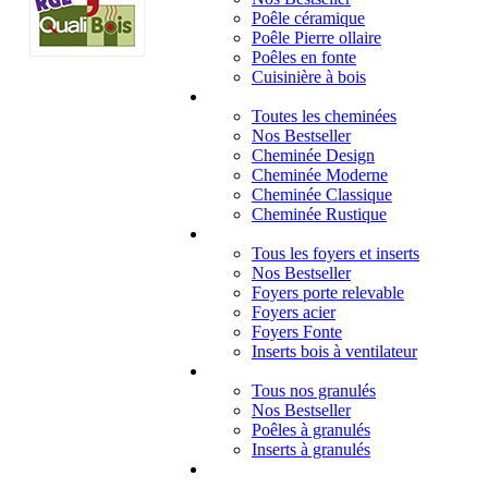
Poêle céramique
Poêle Pierre ollaire
Poêles en fonte
Cuisinière à bois
Cheminées
Toutes les cheminées
Nos Bestseller
Cheminée Design
Cheminée Moderne
Cheminée Classique
Cheminée Rustique
Foyers et inserts
Tous les foyers et inserts
Nos Bestseller
Foyers porte relevable
Foyers acier
Foyers Fonte
Inserts bois à ventilateur
Granulés
Tous nos granulés
Nos Bestseller
Poêles à granulés
Inserts à granulés
Contact