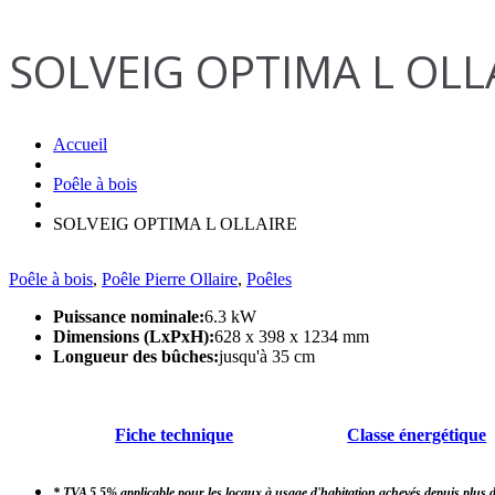
SOLVEIG OPTIMA L OLL
Accueil
Poêle à bois
SOLVEIG OPTIMA L OLLAIRE
Poêle à bois
,
Poêle Pierre Ollaire
,
Poêles
Puissance nominale:
6.3 kW
Dimensions (LxPxH):
628 x 398 x 1234 mm
Longueur des bûches:
jusqu'à 35 cm
Fiche technique
Classe énergétique
* TVA 5,5% applicable pour les locaux à usage d'habitation achevés depuis plus d