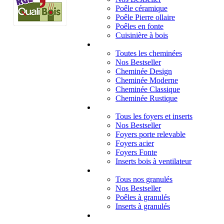
Poêle céramique
Poêle Pierre ollaire
Poêles en fonte
Cuisinière à bois
Cheminées
Toutes les cheminées
Nos Bestseller
Cheminée Design
Cheminée Moderne
Cheminée Classique
Cheminée Rustique
Foyers et inserts
Tous les foyers et inserts
Nos Bestseller
Foyers porte relevable
Foyers acier
Foyers Fonte
Inserts bois à ventilateur
Granulés
Tous nos granulés
Nos Bestseller
Poêles à granulés
Inserts à granulés
Contact