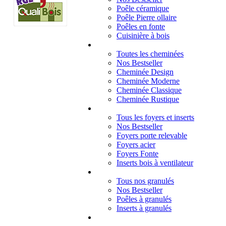
Poêle céramique
Poêle Pierre ollaire
Poêles en fonte
Cuisinière à bois
Cheminées
Toutes les cheminées
Nos Bestseller
Cheminée Design
Cheminée Moderne
Cheminée Classique
Cheminée Rustique
Foyers et inserts
Tous les foyers et inserts
Nos Bestseller
Foyers porte relevable
Foyers acier
Foyers Fonte
Inserts bois à ventilateur
Granulés
Tous nos granulés
Nos Bestseller
Poêles à granulés
Inserts à granulés
Contact