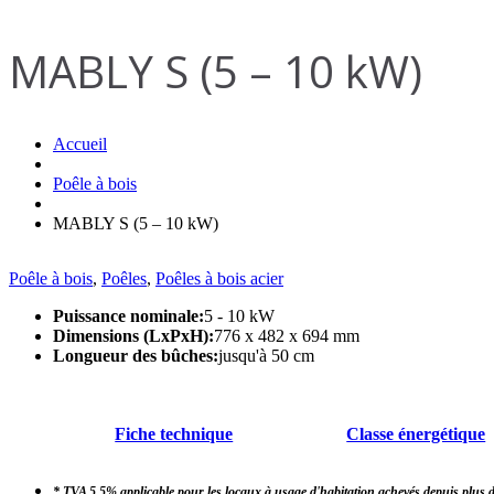
MABLY S (5 – 10 kW)
Accueil
Poêle à bois
MABLY S (5 – 10 kW)
Poêle à bois
,
Poêles
,
Poêles à bois acier
Puissance nominale:
5 - 10 kW
Dimensions (LxPxH):
776 x 482 x 694 mm
Longueur des bûches:
jusqu'à 50 cm
Fiche technique
Classe énergétique
* TVA 5,5% applicable pour les locaux à usage d'habitation achevés depuis plus d