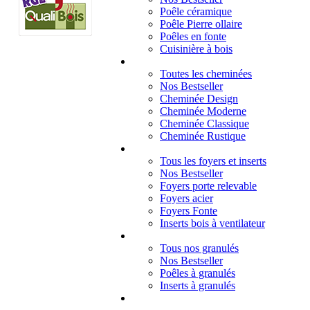
Poêle céramique
Poêle Pierre ollaire
Poêles en fonte
Cuisinière à bois
Cheminées
Toutes les cheminées
Nos Bestseller
Cheminée Design
Cheminée Moderne
Cheminée Classique
Cheminée Rustique
Foyers et inserts
Tous les foyers et inserts
Nos Bestseller
Foyers porte relevable
Foyers acier
Foyers Fonte
Inserts bois à ventilateur
Granulés
Tous nos granulés
Nos Bestseller
Poêles à granulés
Inserts à granulés
Contact