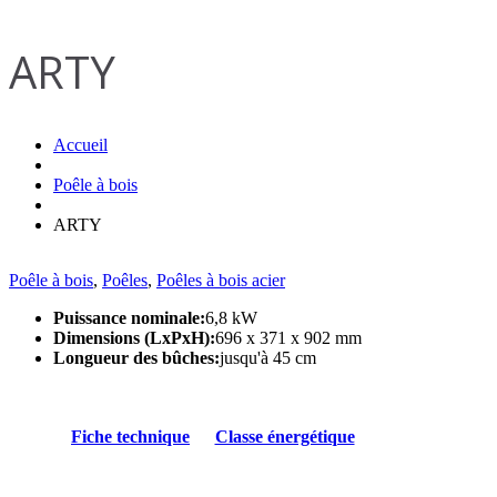
ARTY
Accueil
Poêle à bois
ARTY
Poêle à bois
,
Poêles
,
Poêles à bois acier
Puissance nominale:
6,8 kW
Dimensions (LxPxH):
696 x 371 x 902 mm
Longueur des bûches:
jusqu'à 45 cm
Fiche technique
Classe énergétique