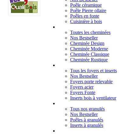
Poêle céramique
Poêle Pierre ollaire
Poêles en fonte
Cuisinière à bois
Cheminées
Toutes les cheminées
Nos Bestseller
Cheminée Design
Cheminée Moderne
Cheminée Classique
Cheminée Rustique
Foyers et inserts
Tous les foyers et inserts
Nos Bestseller
Foyers porte relevable
Foyers acier
Foyers Fonte
Inserts bois à ventilateur
Granulés
Tous nos granulés
Nos Bestseller
Poêles à granulés
Inserts à granulés
Contact