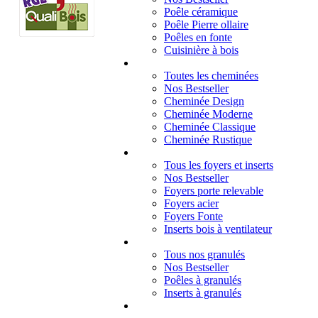
Poêle céramique
Poêle Pierre ollaire
Poêles en fonte
Cuisinière à bois
Cheminées
Toutes les cheminées
Nos Bestseller
Cheminée Design
Cheminée Moderne
Cheminée Classique
Cheminée Rustique
Foyers et inserts
Tous les foyers et inserts
Nos Bestseller
Foyers porte relevable
Foyers acier
Foyers Fonte
Inserts bois à ventilateur
Granulés
Tous nos granulés
Nos Bestseller
Poêles à granulés
Inserts à granulés
Contact